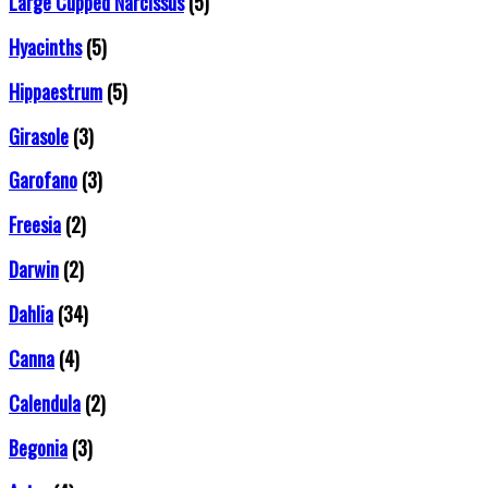
Large Cupped Narcissus
(5)
Hyacinths
(5)
Hippaestrum
(5)
Girasole
(3)
Garofano
(3)
Freesia
(2)
Darwin
(2)
Dahlia
(34)
Canna
(4)
Calendula
(2)
Begonia
(3)