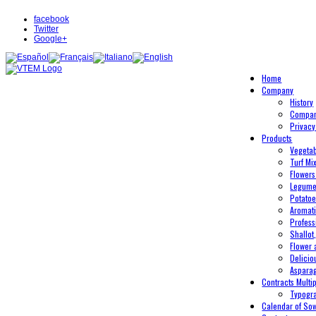
facebook
Twitter
Google+
Home
Company
History
Compan
Privacy
Products
Vegeta
Turf Mi
Flowers
Legum
Potato
Aromati
Profess
Shallot
Flower 
Delicio
Aspara
Contracts Multip
Typogr
Calendar of So