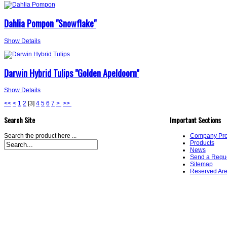
Dahlia Pompon "Snowflake"
Show Details
Darwin Hybrid Tulips "Golden Apeldoorn"
Show Details
<<
<
1
2
[
3
]
4
5
6
7
>
>>
Search Site
Important Sections
Search the product here ...
Company Prof
Products
News
Send a Requ
Sitemap
Reserved Ar