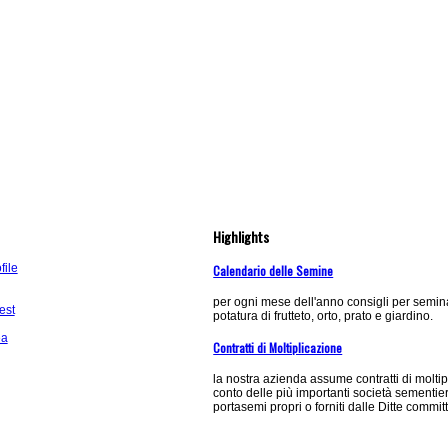
Highlights
ile
Calendario delle Semine
per ogni mese dell'anno consigli per semina
est
potatura di frutteto, orto, prato e giardino.
ea
Contratti di Moltiplicazione
la nostra azienda assume contratti di molti
conto delle più importanti società sementie
portasemi propri o forniti dalle Ditte committ