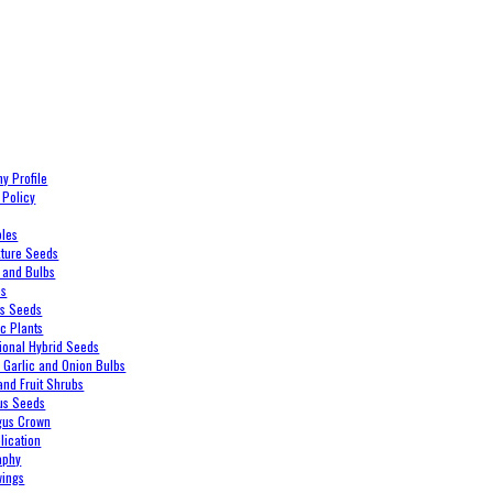
y Profile
 Policy
bles
xture Seeds
 and Bulbs
es
es Seeds
c Plants
ional Hybrid Seeds
, Garlic and Onion Bulbs
and Fruit Shrubs
us Seeds
gus Crown
lication
aphy
wings