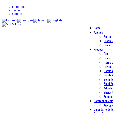
facebook
Twitter
Google+
Home
Azienda
Storia
Profilo
Privacy
Prodotti
Orto
Prato
Fiori e 
Legumi
Patate
Piante
Semi Ib
Bulbi A
Arbusti 
Sfiziosi
Zampe 
Contratti di Mol
Typogr
Calendario del