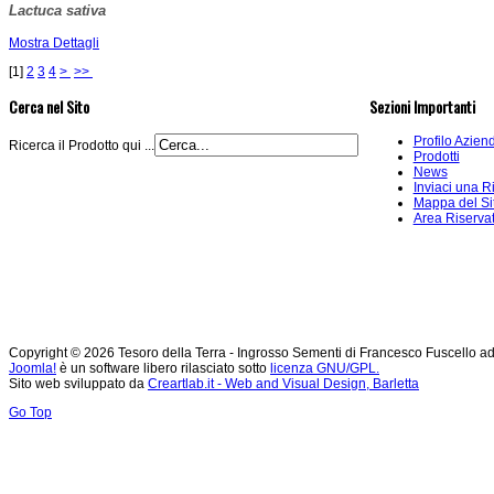
Lactuca sativa
Mostra Dettagli
[
1
]
2
3
4
>
>>
Cerca nel Sito
Sezioni Importanti
Profilo Azien
Ricerca il Prodotto qui ...
Prodotti
News
Inviaci una R
Mappa del Si
Area Riserva
Copyright © 2026 Tesoro della Terra - Ingrosso Sementi di Francesco Fuscello ad Andr
Joomla!
è un software libero rilasciato sotto
licenza GNU/GPL.
Sito web sviluppato da
Creartlab.it - Web and Visual Design, Barletta
Go Top