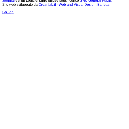
Joomla!
est un Logiciel Libre diffusé sous licence
GNU General Public
Sito web sviluppato da
Creartlab.it - Web and Visual Design, Barletta
Go Top