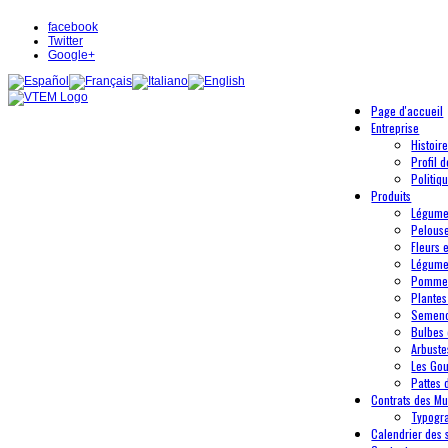
facebook
Twitter
Google+
Page d'accueil
Entreprise
Histoir
Profil 
Politiq
Produits
Légum
Pelous
Fleurs 
Légume
Pommes
Plantes
Semenc
Bulbes 
Arbustes
Les Go
Pattes 
Contrats des Mul
Typogr
Calendrier des 