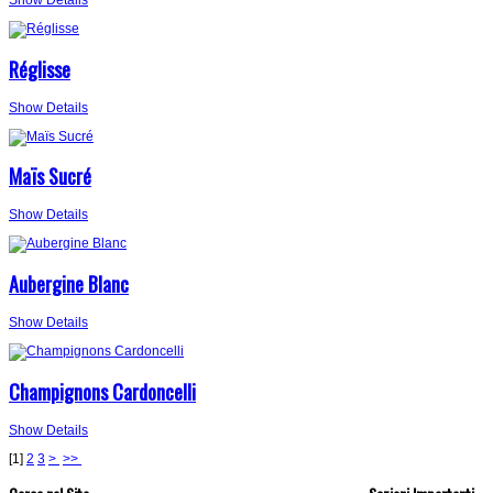
Réglisse
Show Details
Maïs Sucré
Show Details
Aubergine Blanc
Show Details
Champignons Cardoncelli
Show Details
[
1
]
2
3
>
>>