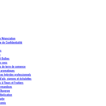
e
de Négociation
ue de Confidentialité
es
e
et Bulbes
s secs
 de terre de semence
 aromatiques
es hybrides professionnels
d'ails, oignons et échalottes
 à Fleurs et Fruitiers
urmandises
d'Asperge
tiplication
aphy
semis