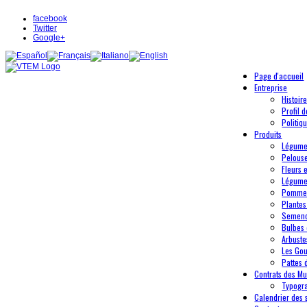
facebook
Twitter
Google+
Page d'accueil
Entreprise
Histoir
Profil 
Politiq
Produits
Légum
Pelous
Fleurs 
Légume
Pommes
Plantes
Semenc
Bulbes 
Arbustes
Les Go
Pattes 
Contrats des Mul
Typogr
Calendrier des 