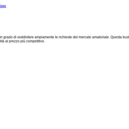
tions
grado di soddisfare ampiamente le richieste del mercato amatoriale. Questa busta
lità al prezzo più competitivo.