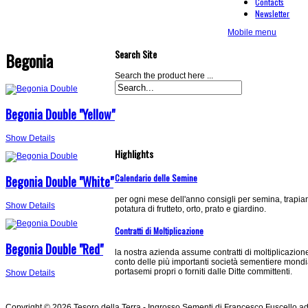
Contacts
Newsletter
Mobile menu
Search Site
Begonia
Search the product here ...
Begonia Double "Yellow"
Show Details
Highlights
Calendario delle Semine
Begonia Double "White"
per ogni mese dell'anno consigli per semina, trapia
Show Details
potatura di frutteto, orto, prato e giardino.
Contratti di Moltiplicazione
Begonia Double "Red"
la nostra azienda assume contratti di moltiplicazion
conto delle più importanti società sementiere mondi
portasemi propri o forniti dalle Ditte committenti.
Show Details
Copyright © 2026 Tesoro della Terra - Ingrosso Sementi di Francesco Fuscello ad