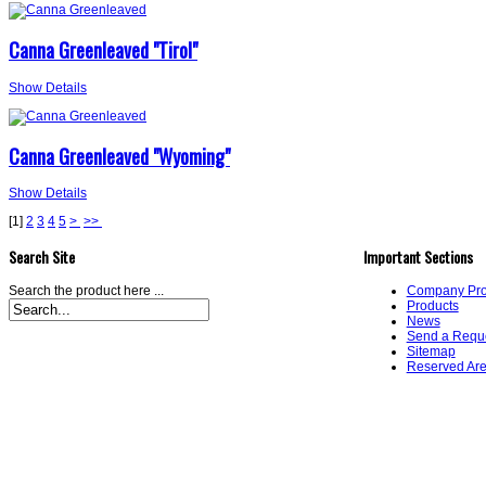
Canna Greenleaved "Tirol"
Show Details
Canna Greenleaved "Wyoming"
Show Details
[
1
]
2
3
4
5
>
>>
Search Site
Important Sections
Search the product here ...
Company Prof
Products
News
Send a Requ
Sitemap
Reserved Ar