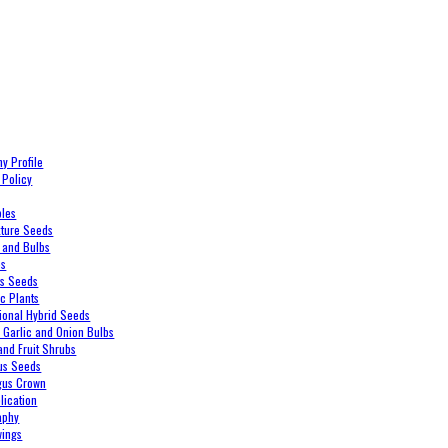
y Profile
 Policy
bles
xture Seeds
 and Bulbs
es
es Seeds
c Plants
ional Hybrid Seeds
, Garlic and Onion Bulbs
and Fruit Shrubs
us Seeds
gus Crown
lication
aphy
wings