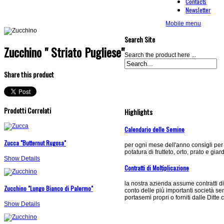
Contacts
Newsletter
Mobile menu
Search Site
Zucchino " Striato Pugliese"
Search the product here ...
Share this product
Prodotti Correlati
Highlights
Calendario delle Semine
Zucca "Butternut Rugosa"
per ogni mese dell'anno consigli per
potatura di frutteto, orto, prato e giar
Show Details
Contratti di Moltiplicazione
la nostra azienda assume contratti di
Zucchino "Lungo Bianco di Palermo"
conto delle più importanti società s
portasemi propri o forniti dalle Ditte 
Show Details