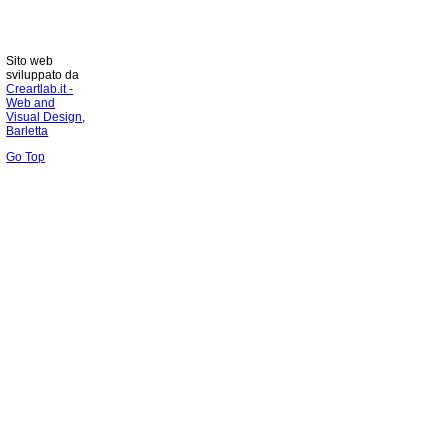
Sito web
sviluppato da
Creartlab.it -
Web and
Visual Design,
Barletta
Go Top