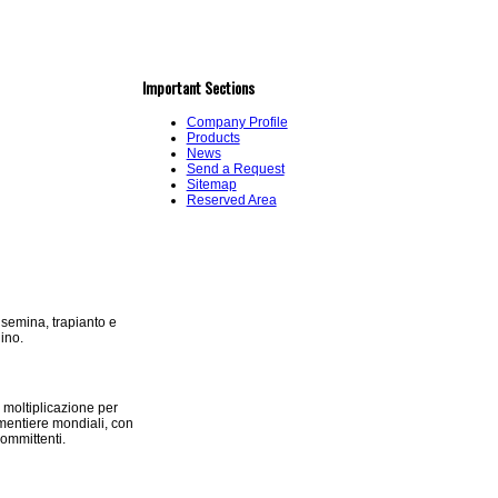
Important Sections
Company Profile
Products
News
Send a Request
Sitemap
Reserved Area
 semina, trapianto e
dino.
 moltiplicazione per
ementiere mondiali, con
committenti.