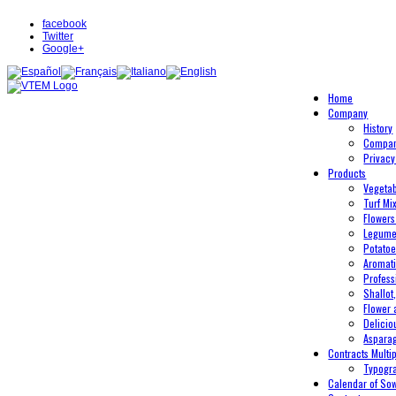
facebook
Twitter
Google+
Home
Company
History
Compan
Privacy
Products
Vegeta
Turf Mi
Flowers
Legum
Potato
Aromati
Profess
Shallot
Flower 
Delicio
Aspara
Contracts Multip
Typogr
Calendar of So