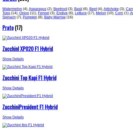
Watermelon
(4)
,
Asparagus
(2)
,
Beetroot
(3)
,
Basil
(6)
,
Beet
(4)
,
Artichoke
(3)
,
Carr
Tops
(14)
,
Onion
(11)
,
Fennel
(3)
,
Endive
(6)
,
Lettuce
(17)
,
Melon
(10)
,
Corn
(1)
,
A
Spinach
(7)
,
Pumpkin
(8)
,
Baby Marrow
(16)
Prato
(17)
ZucchinI XP020 F1 Hybrid
Show Details
Zucchini Top Kapi F1 Hybrid
Show Details
ZucchiniPresident F1 Hybrid
Show Details