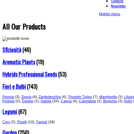
Contacts
Newsletter
Mobile menu
All Our Products
Sfiziosità
(46)
Aromatic Plants
(19)
Hybrids Professional Seeds
(53)
Fiori e Bulbi
(143)
Peonia
(3)
,
Zinnia
(4)
,
Zantedeschia
(4)
,
Triumph Tulips
(7)
,
Margherita
(3)
,
Lilium
Freesia
(2)
,
Darwin
(2)
,
Dahlia
(34)
,
Canna
(4)
,
Calendula
(2)
,
Begonia
(3)
,
Astro
Legumi
(67)
Ceci
(2)
,
Piselli
(10)
,
Fagioli
(39)
Garden
(250)