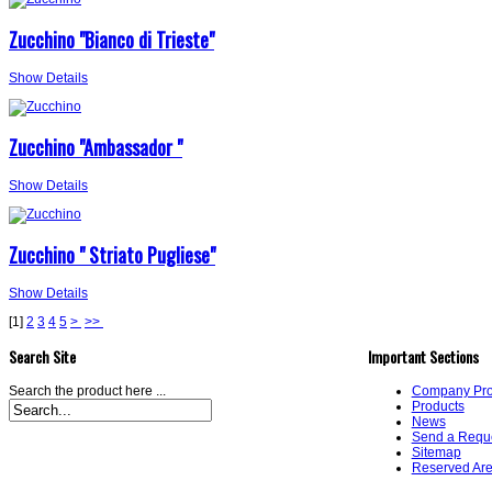
Zucchino "Bianco di Trieste"
Show Details
Zucchino "Ambassador "
Show Details
Zucchino " Striato Pugliese"
Show Details
[
1
]
2
3
4
5
>
>>
Search Site
Important Sections
Search the product here ...
Company Prof
Products
News
Send a Requ
Sitemap
Reserved Ar