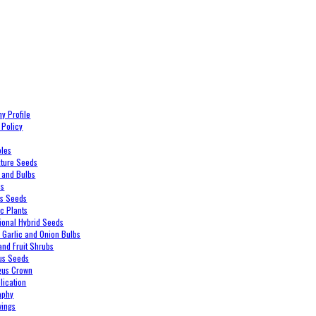
y Profile
 Policy
bles
xture Seeds
 and Bulbs
es
es Seeds
c Plants
ional Hybrid Seeds
, Garlic and Onion Bulbs
and Fruit Shrubs
us Seeds
gus Crown
lication
aphy
wings