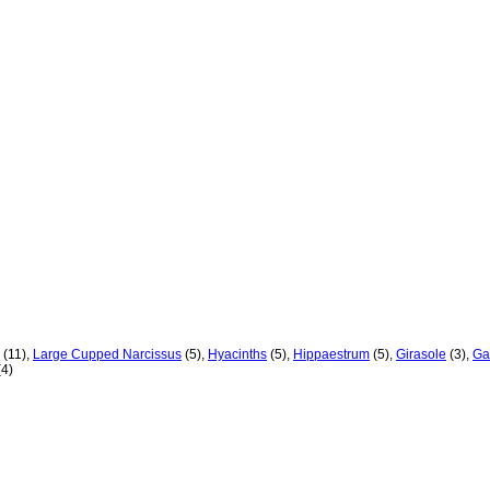
(11)
,
Large Cupped Narcissus
(5)
,
Hyacinths
(5)
,
Hippaestrum
(5)
,
Girasole
(3)
,
Ga
(4)