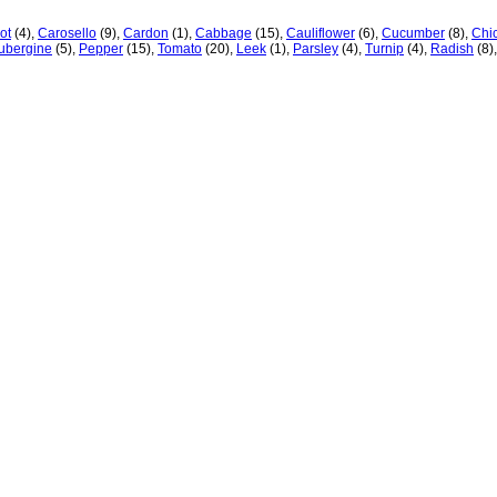
ot
(4)
,
Carosello
(9)
,
Cardon
(1)
,
Cabbage
(15)
,
Cauliflower
(6)
,
Cucumber
(8)
,
Chi
ubergine
(5)
,
Pepper
(15)
,
Tomato
(20)
,
Leek
(1)
,
Parsley
(4)
,
Turnip
(4)
,
Radish
(8)