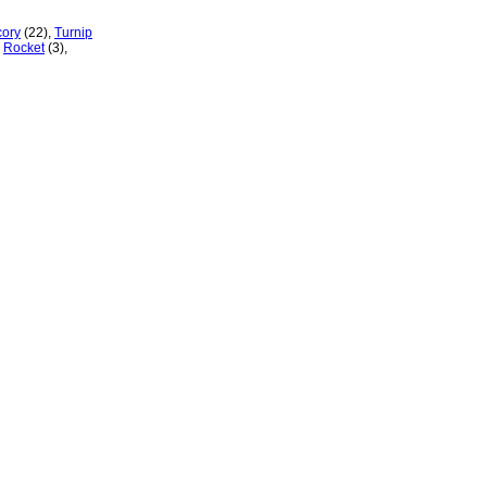
cory
(22)
,
Turnip
,
Rocket
(3)
,