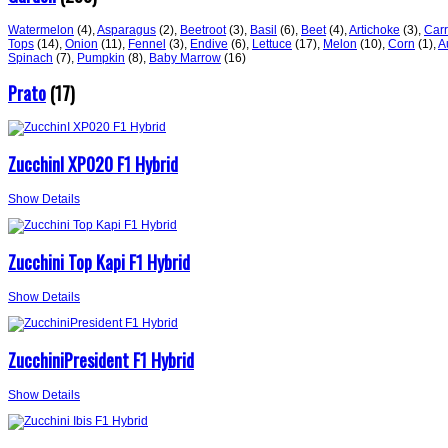
Watermelon
(4)
,
Asparagus
(2)
,
Beetroot
(3)
,
Basil
(6)
,
Beet
(4)
,
Artichoke
(3)
,
Carr
Tops
(14)
,
Onion
(11)
,
Fennel
(3)
,
Endive
(6)
,
Lettuce
(17)
,
Melon
(10)
,
Corn
(1)
,
A
Spinach
(7)
,
Pumpkin
(8)
,
Baby Marrow
(16)
Prato
(17)
ZucchinI XP020 F1 Hybrid
Show Details
Zucchini Top Kapi F1 Hybrid
Show Details
ZucchiniPresident F1 Hybrid
Show Details