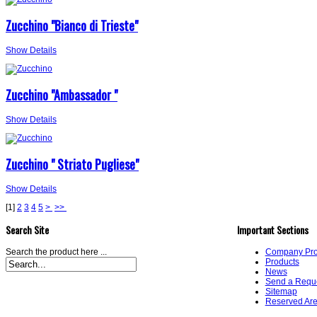
Zucchino "Bianco di Trieste"
Show Details
Zucchino "Ambassador "
Show Details
Zucchino " Striato Pugliese"
Show Details
[
1
]
2
3
4
5
>
>>
Search Site
Important Sections
Search the product here ...
Company Prof
Products
News
Send a Requ
Sitemap
Reserved Ar