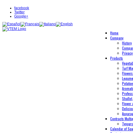
facebook
Twitter
Google+
Home
Company
History
Compan
Privacy
Products
Vegeta
Turf Mi
Flowers
Legum
Potato
Aromati
Profess
Shallot
Flower 
Delicio
Aspara
Contracts Multip
Typogr
Calendar of So