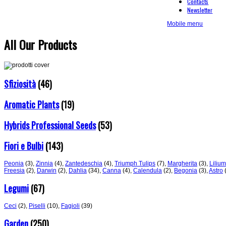
Contacts
Newsletter
Mobile menu
All Our Products
Sfiziosità
(46)
Aromatic Plants
(19)
Hybrids Professional Seeds
(53)
Fiori e Bulbi
(143)
Peonia
(3)
,
Zinnia
(4)
,
Zantedeschia
(4)
,
Triumph Tulips
(7)
,
Margherita
(3)
,
Lilium
Freesia
(2)
,
Darwin
(2)
,
Dahlia
(34)
,
Canna
(4)
,
Calendula
(2)
,
Begonia
(3)
,
Astro
Legumi
(67)
Ceci
(2)
,
Piselli
(10)
,
Fagioli
(39)
Garden
(250)