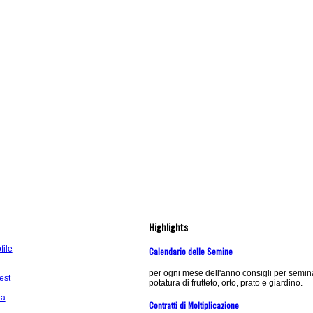
Highlights
ile
Calendario delle Semine
per ogni mese dell'anno consigli per semina
est
potatura di frutteto, orto, prato e giardino.
ea
Contratti di Moltiplicazione