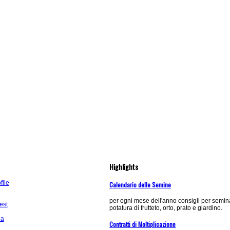
Highlights
ile
Calendario delle Semine
per ogni mese dell'anno consigli per semina
est
potatura di frutteto, orto, prato e giardino.
ea
Contratti di Moltiplicazione