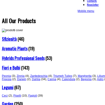
Contacts
Newsletter
Mobile menu
All Our Products
Sfiziosità
(46)
Aromatic Plants
(19)
Hybrids Professional Seeds
(53)
Fiori e Bulbi
(143)
Peonia
(3)
,
Zinnia
(4)
,
Zantedeschia
(4)
,
Triumph Tulips
(7)
,
Margherita
(3)
,
Lilium
Freesia
(2)
,
Darwin
(2)
,
Dahlia
(34)
,
Canna
(4)
,
Calendula
(2)
,
Begonia
(3)
,
Astro
Legumi
(67)
Ceci
(2)
,
Piselli
(10)
,
Fagioli
(39)
Garden
(250)