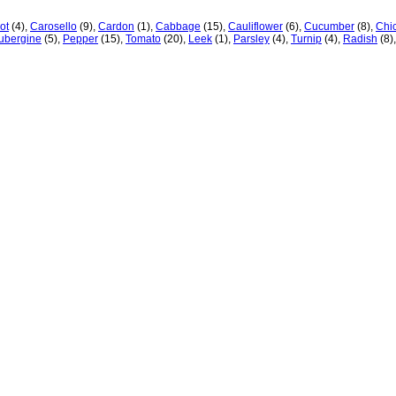
ot
(4)
,
Carosello
(9)
,
Cardon
(1)
,
Cabbage
(15)
,
Cauliflower
(6)
,
Cucumber
(8)
,
Chi
ubergine
(5)
,
Pepper
(15)
,
Tomato
(20)
,
Leek
(1)
,
Parsley
(4)
,
Turnip
(4)
,
Radish
(8)