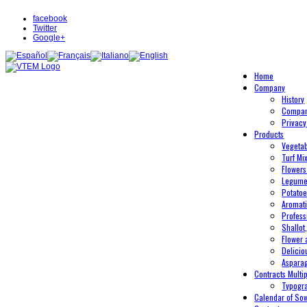
facebook
Twitter
Google+
Home
Company
History
Compan
Privacy
Products
Vegeta
Turf Mi
Flowers
Legum
Potato
Aromati
Profess
Shallot
Flower 
Delicio
Aspara
Contracts Multip
Typogr
Calendar of So