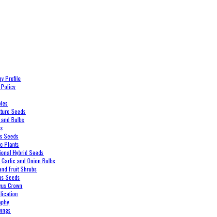
y Profile
 Policy
bles
xture Seeds
 and Bulbs
es
es Seeds
c Plants
ional Hybrid Seeds
, Garlic and Onion Bulbs
and Fruit Shrubs
us Seeds
gus Crown
lication
aphy
wings