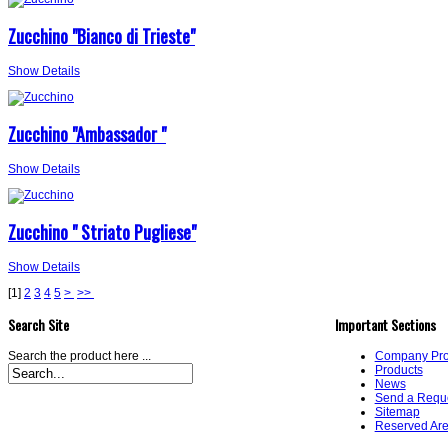
Zucchino "Bianco di Trieste"
Show Details
Zucchino "Ambassador "
Show Details
Zucchino " Striato Pugliese"
Show Details
[
1
]
2
3
4
5
>
>>
Search Site
Important Sections
Search the product here ...
Company Prof
Products
News
Send a Requ
Sitemap
Reserved Ar