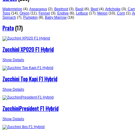
Watermelon
(4)
,
Asparagus
(2)
,
Beetroot
(3)
,
Basil
(6)
,
Beet
(4)
,
Artichoke
(3)
,
Carr
Tops
(14)
,
Onion
(11)
,
Fennel
(3)
,
Endive
(6)
,
Lettuce
(17)
,
Melon
(10)
,
Corn
(1)
,
A
Spinach
(7)
,
Pumpkin
(8)
,
Baby Marrow
(16)
Prato
(17)
ZucchinI XP020 F1 Hybrid
Show Details
Zucchini Top Kapi F1 Hybrid
Show Details
ZucchiniPresident F1 Hybrid
Show Details