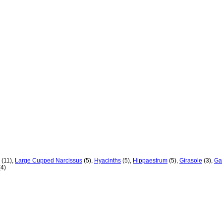
(11)
,
Large Cupped Narcissus
(5)
,
Hyacinths
(5)
,
Hippaestrum
(5)
,
Girasole
(3)
,
Ga
(4)