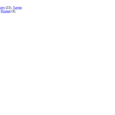
cory
(22)
,
Turnip
,
Rocket
(3)
,